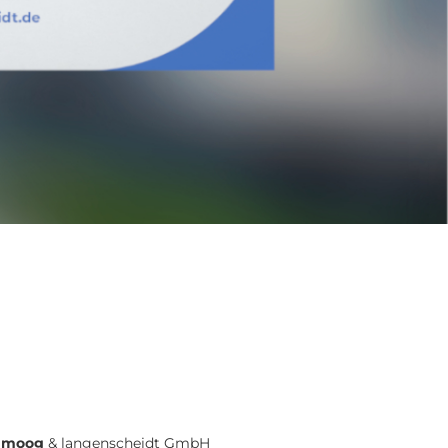
moog
& langenscheidt GmbH