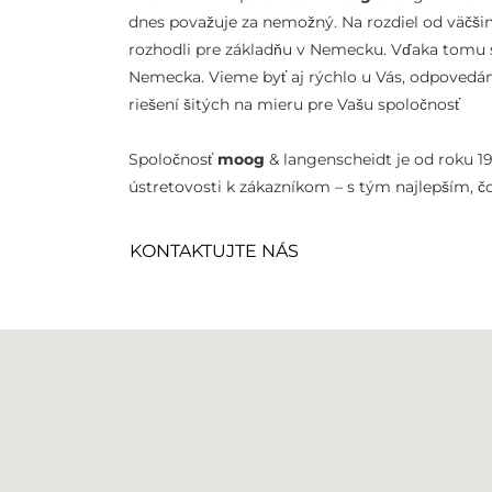
dnes považuje za nemožný. Na rozdiel od väčši
rozhodli pre základňu v Nemecku. Vďaka tomu sm
Nemecka. Vieme byť aj rýchlo u Vás, odpovedá
riešení šitých na mieru pre Vašu spoločnosť
Spoločnosť
moog
& langenscheidt je od roku 1
ústretovosti k zákazníkom – s tým najlepším, 
KONTAKTUJTE NÁS