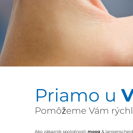
Priamo u
V
Pomôžeme Vám rýchlo,
Ako zákazník spoločnosti
moog
& langenscheidt 