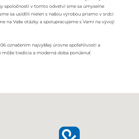
ny spoločností v tomto odvetví sme sa úmyselne
e sa usídlili nielen s našou výrobou priamo v srdci
me na Vaše otázky a spolupracujeme s Vami na vývoji
906 označením najvyššej úrovne spoľahlivosti a
čo môže tradícia a moderná doba ponúknuť