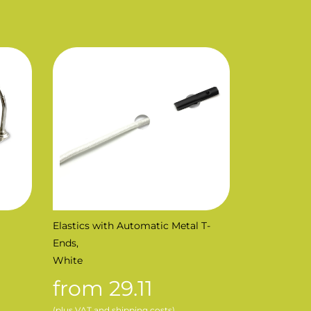
Elastics with Automatic Metal T-
Ends,
White
from 29.11
(plus VAT and shipping costs)