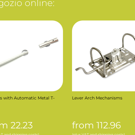
gozio online:
cs with Automatic Metal T-
Lever Arch Mechanisms
om 22.23
from 112.96
AT and shipping costs)
(plus VAT and shipping costs)