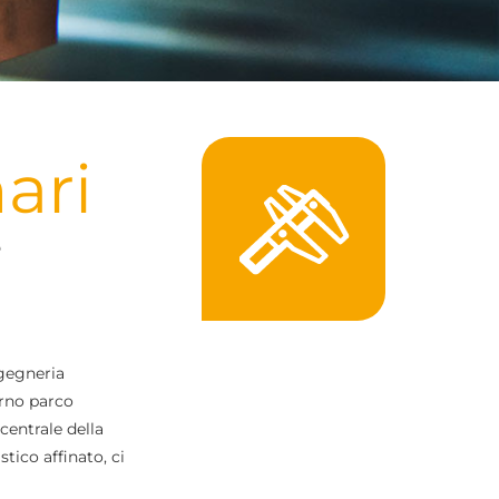
ari
e
ngegneria
erno parco
centrale della
tico affinato, ci