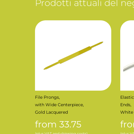
Prodotti attuali del ne
File Prongs,
Elasti
with Wide Centerpiece,
Ends,
Gold Lacquered
White
from 33.75
fr
(plus VAT and shipping costs)
(plus V