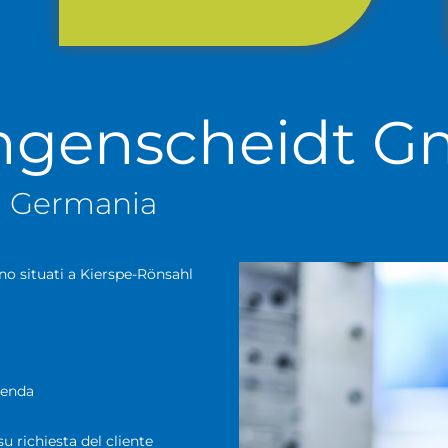
angenscheidt 
la Germania
o situati a Kierspe-Rönsahl
zienda
su richiesta del cliente