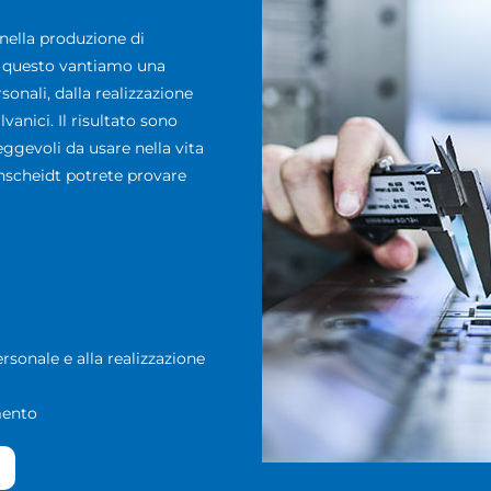
 nella produzione di
r questo vantiamo una
sonali, dalla realizzazione
vanici. Il risultato sono
ggevoli da usare nella vita
enscheidt potrete provare
rsonale e alla realizzazione
mento