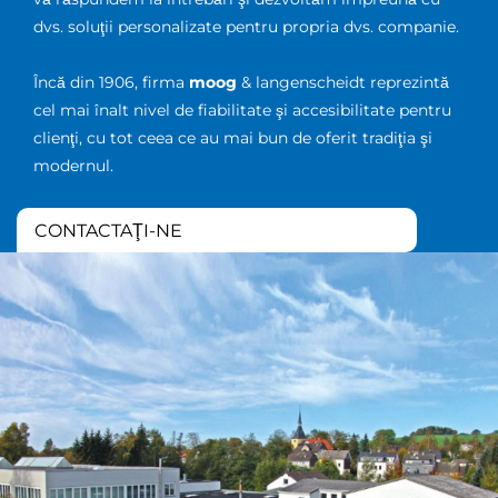
dvs. soluţii personalizate pentru propria dvs. companie.
Încă din 1906, firma
moog
& langenscheidt reprezintă
cel mai înalt nivel de fiabilitate şi accesibilitate pentru
clienţi, cu tot ceea ce au mai bun de oferit tradiţia şi
modernul.
CONTACTAŢI-NE