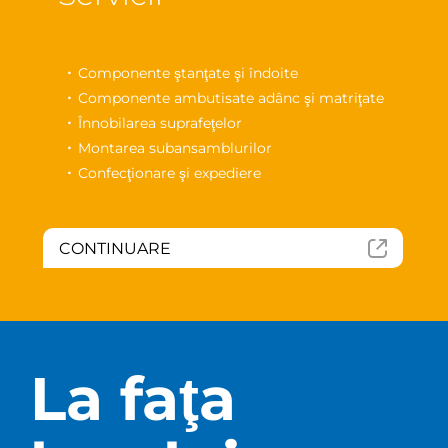
Componente ştanţate şi îndoite
Componente ambutisate adânc şi matriţate
Înnobilarea suprafeţelor
Montarea subansamblurilor
Confecţionare şi expediere
CONTINUARE
La faţa