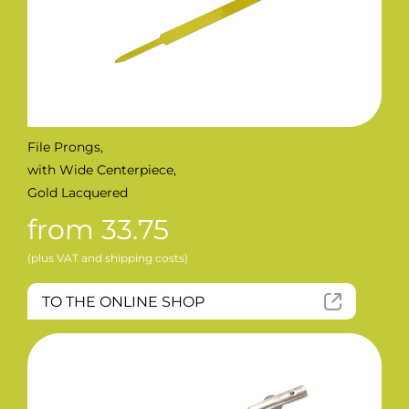
File Prongs,
with Wide Centerpiece,
Gold Lacquered
from 33.75
(plus VAT and shipping costs)
TO THE ONLINE SHOP