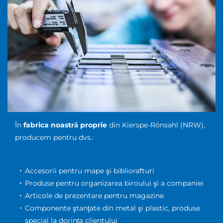
În
fabrica noastră proprie
din Kierspe-Rönsahl (NRW),
producem pentru dvs.:
Accesorii pentru mape şi bibliorafturi
Produse pentru organizarea biroului şi a companiei
Articole de prezentare pentru magazine
Componente ştanţate din metal şi plastic, produse
special la dorinţa clientului